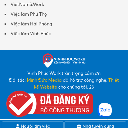
VietNamS.Work
Việc làm Phú Thọ
Việc làm Hải Phòng
Việc làm Vĩnh Phúc
Vĩnh Phúc Work trân trọng cảm ơn
Đối tác:
Minh Đức Media
đã hỗ trợ công nghệ,
Thiết
kế Website
cho chúng tôi. 26
Người tìm việc
Nhà tuyển dụng