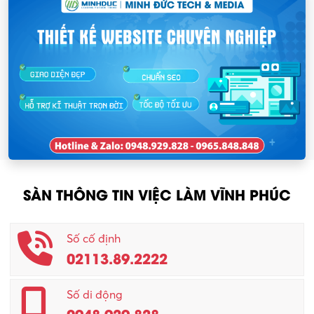
SÀN THÔNG TIN VIỆC LÀM VĨNH PHÚC
Số cố định
02113.89.2222
Số di động
0948.929.828