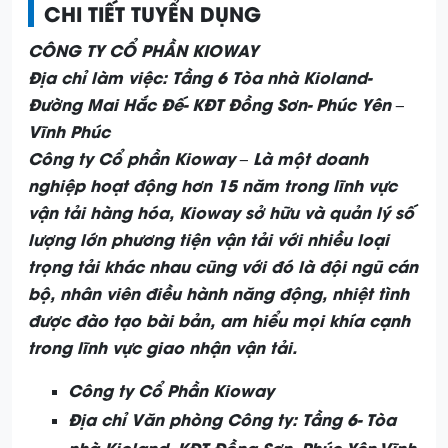
CHI TIẾT TUYỂN DỤNG
CÔNG TY CỔ PHẦN KIOWAY
Địa chỉ làm việc: Tầng 6 Tòa nhà Kioland-
Đường Mai Hắc Đế- KĐT Đồng Sơn- Phúc Yên –
Vĩnh Phúc
Công ty Cổ phần Kioway – Là một doanh
nghiệp hoạt động hơn 15 năm trong lĩnh vực
vận tải hàng hóa, Kioway sở hữu và quản lý số
lượng lớn phương tiện vận tải với nhiều loại
trọng tải khác nhau cũng với đó là đội ngũ cán
bộ, nhân viên điều hành năng động, nhiệt tình
được đào tạo bài bản, am hiểu mọi khía cạnh
trong lĩnh vực giao nhận vận tải.
Công ty Cổ Phần Kioway
Địa chỉ Văn phòng Công ty: Tầng 6- Tòa
nhà Kioland- KĐT Đồng Sơn- Phúc Yên-Vĩnh