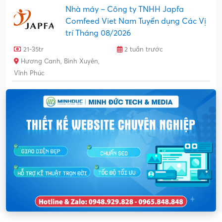
Nhà máy – Công ty TNHH Japfa
Comfeed Viet Nam Tuyển dụng Các Vị
trí Tháng 08/2026
21-35tr
2 tuần trước
Hương Canh, Bình Xuyên,
Vĩnh Phúc