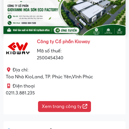
Công ty Cổ phần Kioway
Mã số thuế:
2500454340
Địa chỉ:
Tòa Nhà KioLand, TP. Phúc Yên,Vĩnh Phúc
Điện thoại
0211.3.881.235
Xem trang công ty