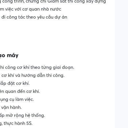
 công trình, chứng chỉ Giám sát thi công xây dựng
àm việc với cơ quan nhà nước
g đi công tác theo yêu cầu dự án
tạo máy
i công cơ khí theo từng giai đoạn.
 cơ khí và hướng dẫn thi công.
lắp đặt cơ khí.
iên quan đến cơ khí.
dụng cụ làm việc.
a vận hành.
cấp mở rộng hệ thống.
g, thực hành 5S.