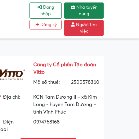
Đăng
Nhà tuyển
nhập
dụng
Đăng ký
Người tìm
việc
Công ty Cổ phần Tập đoàn
Vitto
Mã số thuế:
2500578360
Địa chỉ:
KCN Tam Dương II – xã Kim
Long - huyện Tam Dương –
tỉnh Vĩnh Phúc
Điện
0974768168
hoại