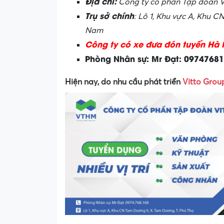
Địa chỉ:
Công ty cổ phần Tập đoàn V
Trụ sở chính
: Lô 1, Khu vực A, Khu 
Nam
Công ty có xe đưa đón tuyến Hà 
Phòng Nhân sự: Mr Đạt: 0974768
Hiện nay, do nhu cầu phát triển
Vitto Grou