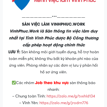
———————-***———————
SÀN VIỆC LÀM VINHPHUC.WORK
VinhPhuc.Work là Sàn thông tin việc làm duy
nhất tại Tỉnh Vĩnh Phúc được Bộ Công thương
cấp phép hoạt động chính thức
LƯU Ý:
Sàn không môi giới tuyển dụng, hỗ trợ hoàn
toàn miễn phí, không thu bất kỳ khoản phí nào của
ứng viên. Phòng nhân sự các đơn vị lưu ý phản hồi
hồ sơ ứng viên.
Job theo khu vực
Các nhóm
sàn thông báo
nhanh:
– Chung toàn Tỉnh:
https://zalo.me/g/tvxhld134
– Vĩnh Yên:
https://zalo.me/g/jrodrn776