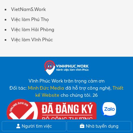
VietNamS.Work
Việc làm Phú Thọ
Việc làm Hải Phòng
Việc làm Vĩnh Phúc
Vĩnh Phúc Work trân trọng cảm ơn
Đối tác:
Minh Đức Media
đã hỗ trợ công nghệ,
Thiết
kế Website
cho chúng tôi. 26
Người tìm việc
Nhà tuyển dụng