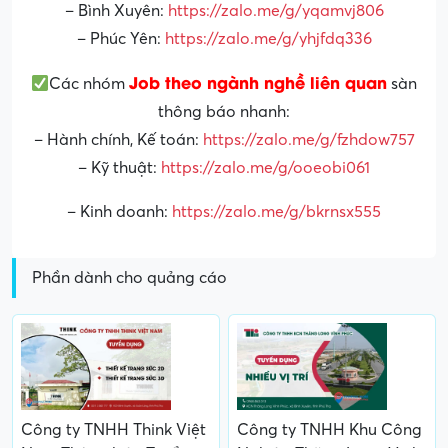
– Bình Xuyên:
https://zalo.me/g/yqamvj806
– Phúc Yên:
https://zalo.me/g/yhjfdq336
Job theo ngành nghề liên quan
Các nhóm
sàn
thông báo nhanh:
– Hành chính, Kế toán:
https://zalo.me/g/fzhdow757
– Kỹ thuật:
https://zalo.me/g/ooeobi061
– Kinh doanh:
https://zalo.me/g/bkrnsx555
Phần dành cho quảng cáo
Công ty TNHH Think Việt
Công ty TNHH Khu Công