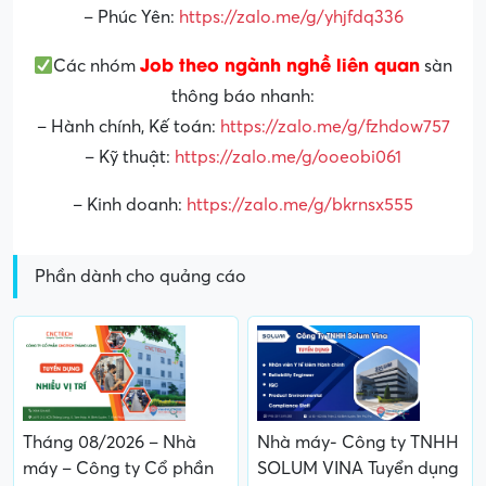
– Phúc Yên:
https://zalo.me/g/yhjfdq336
Job theo ngành nghề liên quan
Các nhóm
sàn
thông báo nhanh:
– Hành chính, Kế toán:
https://zalo.me/g/fzhdow757
– Kỹ thuật:
https://zalo.me/g/ooeobi061
– Kinh doanh:
https://zalo.me/g/bkrnsx555
Phần dành cho quảng cáo
Tháng 08/2026 – Nhà
Nhà máy- Công ty TNHH
máy – Công ty Cổ phần
SOLUM VINA Tuyển dụng