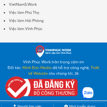
VietNamS.Work
Việc làm Phú Thọ
Việc làm Hải Phòng
Việc làm Vĩnh Phúc
Vĩnh Phúc Work trân trọng cảm ơn
Đối tác:
Minh Đức Media
đã hỗ trợ công nghệ,
Thiết
kế Website
cho chúng tôi. 26
Người tìm việc
Nhà tuyển dụng