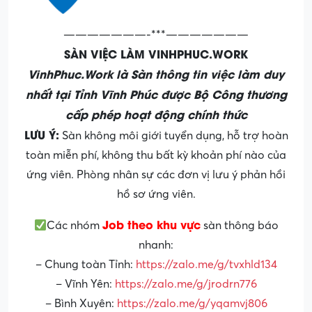
———————-***———————
SÀN VIỆC LÀM VINHPHUC.WORK
VinhPhuc.Work là Sàn thông tin việc làm duy
nhất tại Tỉnh Vĩnh Phúc được Bộ Công thương
cấp phép hoạt động chính thức
LƯU Ý:
Sàn không môi giới tuyển dụng, hỗ trợ hoàn
toàn miễn phí, không thu bất kỳ khoản phí nào của
ứng viên. Phòng nhân sự các đơn vị lưu ý phản hồi
hồ sơ ứng viên.
Job theo khu vực
Các nhóm
sàn thông báo
nhanh:
– Chung toàn Tỉnh:
https://zalo.me/g/tvxhld134
– Vĩnh Yên:
https://zalo.me/g/jrodrn776
– Bình Xuyên:
https://zalo.me/g/yqamvj806