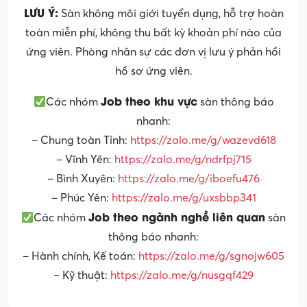
LƯU Ý:
Sàn không môi giới tuyển dụng, hỗ trợ hoàn
toàn miễn phí, không thu bất kỳ khoản phí nào của
ứng viên. Phòng nhân sự các đơn vị lưu ý phản hồi
hồ sơ ứng viên.
Job theo khu vực
Các nhóm
sàn thông báo
nhanh:
– Chung toàn Tỉnh:
https://zalo.me/g/wazevd618
– Vĩnh Yên:
https://zalo.me/g/ndrfpj715
– Bình Xuyên:
https://zalo.me/g/iboefu476
– Phúc Yên:
https://zalo.me/g/uxsbbp341
Job theo ngành nghề liên quan
Các nhóm
sàn
thông báo nhanh:
– Hành chính, Kế toán:
https://zalo.me/g/sgnojw605
– Kỹ thuật:
https://zalo.me/g/nusgqf429