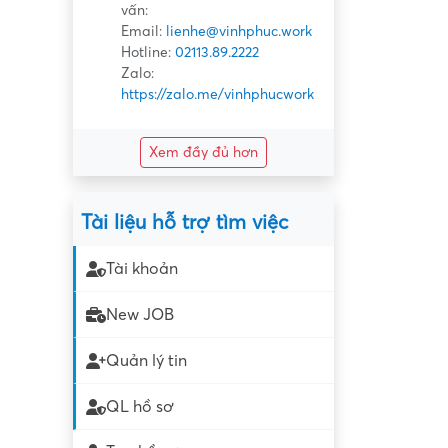
vấn:
Email:
lienhe@vinhphuc.work
Hotline:
02113.89.2222
Zalo:
https://zalo.me/vinhphucwork
Xem đầy đủ hơn
Tài liệu hỗ trợ tìm việc
Tài khoản
New JOB
Quản lý tin
QL hồ sơ