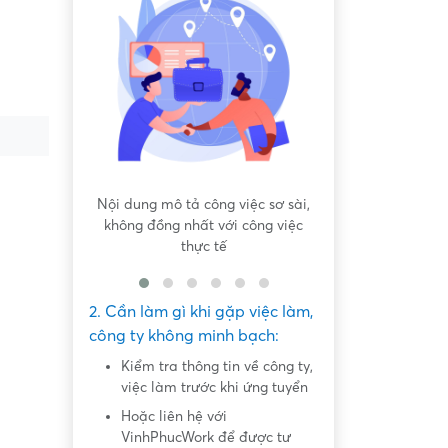
 bất bình
Nội dung mô tả công việc sơ sài,
Hứa hẹn "việc nh
không đồng nhất với công việc
dàng lấy ti
thực tế
2. Cần làm gì khi gặp việc làm,
công ty không minh bạch:
Kiểm tra thông tin về công ty,
việc làm trước khi ứng tuyển
Hoặc liên hệ với
VinhPhucWork để được tư