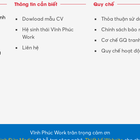
Thông tin cần biết
Quy chế
inh
Dowload mẫu CV
Thỏa thuận sử 
Hệ sinh thái Vĩnh Phúc
Chính sách bảo
Work
Cơ chế GQ tran
Liên hệ
Quy chế hoạt đ
g
Vĩnh Phúc Work trân trọng cảm ơn