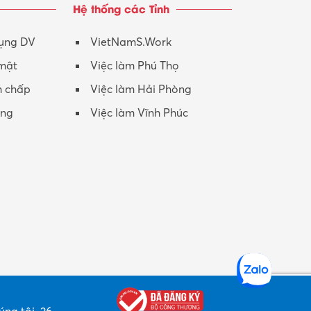
Hệ thống các Tỉnh
Nhân viên CSKH
Phục vụ khác
dụng DV
VietNamS.Work
 mật
Việc làm Phú Thọ
Promotion Girl (PG)
h chấp
Việc làm Hải Phòng
Quản lý – Giám đốc
ộng
Việc làm Vĩnh Phúc
Quản lý chất lượng – QC
Quản lý sản xuất
Quản trị kinh doanh
Sinh viên làm thêm
Thiết kế
Thiết kế đồ họa
Thiết kế nội thất