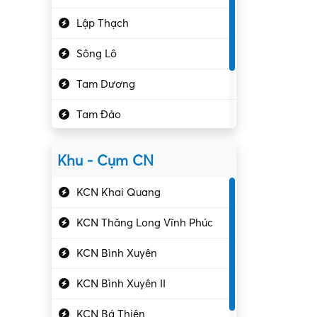
Hành chính – VP
Lập Thạch
Hóa chất
Sông Lô
Kế toán – Kiểm toán
Tam Dương
Kho vận – Thủ quỹ
Tam Đảo
Kiểm soát chất lượng
Yên Lạc
Kỹ sư cơ khí
Khu - Cụm CN
Gần Vĩnh Phúc
Kỹ sư điện
KCN Khai Quang
Kỹ thuật cao
KCN Thăng Long Vĩnh Phúc
Kỹ thuật mạng – IT
KCN Bình Xuyên
Làm bán thời gian
KCN Bình Xuyên II
Lao động phổ thông
KCN Bá Thiện