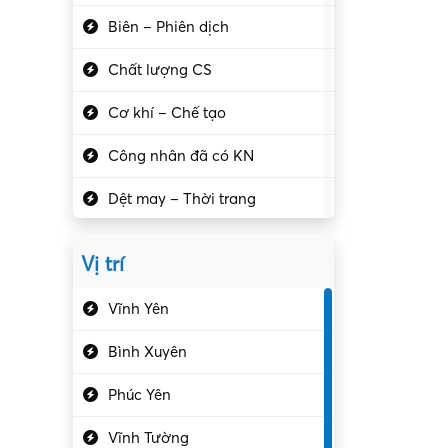
Biên – Phiên dịch
Chất lượng CS
Cơ khí – Chế tạo
Công nhân đã có KN
Dệt may – Thời trang
Dịch vụ giải trí
Vị trí
Du lịch – Nhà hàng
Vĩnh Yên
Điện tử – Điện lạnh
Bình Xuyên
Điều hóa
Phúc Yên
Giáo dục – Sư phạm
Vĩnh Tường