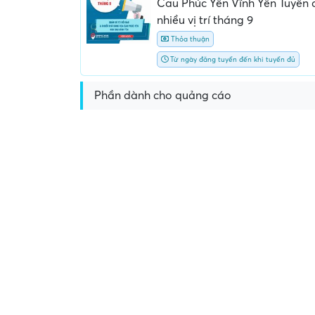
Cau Phúc Yên Vĩnh Yên Tuyển
nhiều vị trí tháng 9
Thỏa thuận
Từ ngày đăng tuyển đến khi tuyển đủ
Phần dành cho quảng cáo
Yêu cầu nộp phí phỏng v
giữ chỗ...