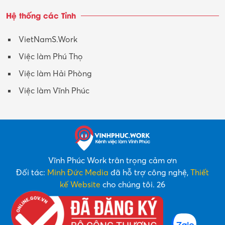
Hệ thống các Tỉnh
VietNamS.Work
Việc làm Phú Thọ
Việc làm Hải Phòng
Việc làm Vĩnh Phúc
Vĩnh Phúc Work trân trọng cảm ơn
Đối tác:
Minh Đức Media
đã hỗ trợ công nghệ,
Thiết
kế Website
cho chúng tôi. 26