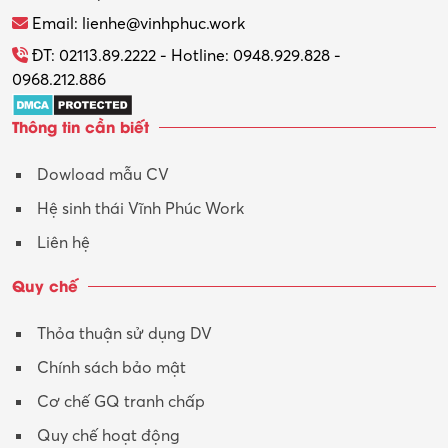
Thương mại điện tử
Email: lienhe@vinhphuc.work
Tổ chức sự kiện – Quà tặng
ĐT: 02113.89.2222 - Hotline: 0948.929.828 -
0968.212.886
Trợ lý
Thông tin cần biết
Tư vấn
Dowload mẫu CV
Tư vấn – Kiến trúc
Hệ sinh thái Vĩnh Phúc Work
Vận hành máy phay CNC
Liên hệ
Vận tải – Lái xe
Quy chế
Xây dựng
Thỏa thuận sử dụng DV
Xuất nhập khẩu
Chính sách bảo mật
Y tế-Dược
Cơ chế GQ tranh chấp
Quy chế hoạt động