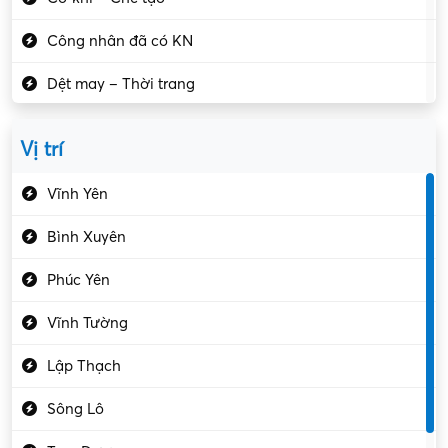
Công nhân đã có KN
Dệt may – Thời trang
Dịch vụ giải trí
Vị trí
Du lịch – Nhà hàng
Vĩnh Yên
Điện tử – Điện lạnh
Bình Xuyên
Điều hóa
Phúc Yên
Giáo dục – Sư phạm
Vĩnh Tường
Hành chính – VP
Lập Thạch
Hóa chất
Sông Lô
Kế toán – Kiểm toán