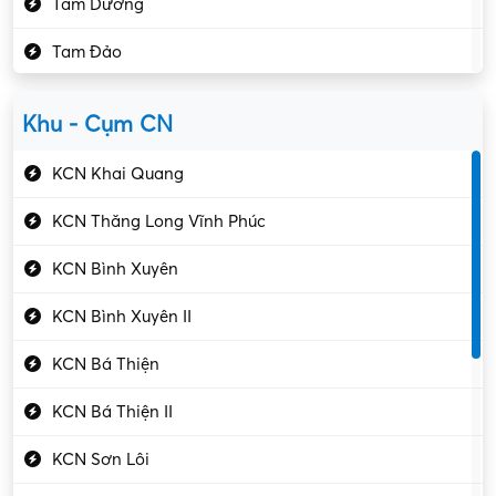
Tam Dương
Kho vận – Thủ quỹ
Tam Đảo
Kiểm soát chất lượng
Yên Lạc
Kỹ sư cơ khí
Khu - Cụm CN
Gần Vĩnh Phúc
Kỹ sư điện
KCN Khai Quang
Kỹ thuật cao
KCN Thăng Long Vĩnh Phúc
Kỹ thuật mạng – IT
KCN Bình Xuyên
Làm bán thời gian
KCN Bình Xuyên II
Lao động phổ thông
KCN Bá Thiện
Lập trình – Phát triển
KCN Bá Thiện II
Luật – Công chứng
KCN Sơn Lôi