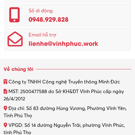
Quản lý – Giám đốc
Số di động
0948.929.828
Quản lý chất lượng – QC
Email hỗ trợ
Quản lý sản xuất
lienhe@vinhphuc.work
Quản trị kinh doanh
Sinh viên làm thêm
Về chúng tôi
Thiết kế
Công ty TNHH Công nghệ Truyền thông Minh Đức
Thiết kế đồ họa
MST: 2500477588 do Sở KH&ĐT Vĩnh Phúc cấp ngày
26/4/2012
Thiết kế nội thất
Địa chỉ: Số 83 đường Hùng Vương, Phường Vĩnh Yên,
Thợ máy – Ô tô – Xe máy
Tỉnh Phú Thọ
VPGD: Số 14 đường Nguyễn Trãi, phường Vĩnh Phúc,
Thực tập
tỉnh Phú Thọ