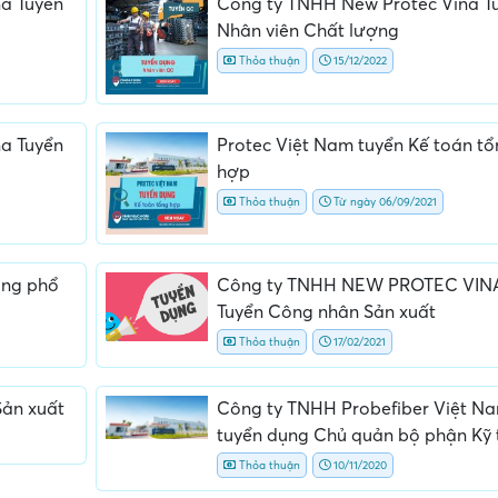
a Tuyển
Công ty TNHH New Protec Vina T
Nhân viên Chất lượng
Thỏa thuận
15/12/2022
a Tuyển
Protec Việt Nam tuyển Kế toán t
hợp
Thỏa thuận
Từ ngày 06/09/2021
ộng phổ
Công ty TNHH NEW PROTEC VIN
Tuyển Công nhân Sản xuất
Thỏa thuận
17/02/2021
Sản xuất
Công ty TNHH Probefiber Việt N
tuyển dụng Chủ quản bộ phận Kỹ 
Thỏa thuận
10/11/2020