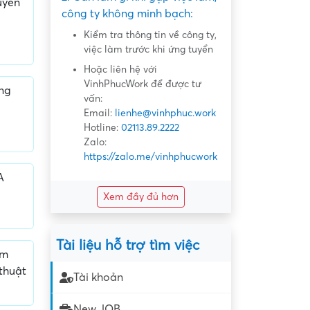
uyển
công ty không minh bạch:
Kiểm tra thông tin về công ty,
việc làm trước khi ứng tuyển
Hoặc liên hệ với
VinhPhucWork để được tư
ổng
vấn:
Email:
lienhe@vinhphuc.work
Hotline:
02113.89.2222
Zalo:
https://zalo.me/vinhphucwork
A
Xem đầy đủ hơn
Tài liệu hỗ trợ tìm việc
am
thuật
Tài khoản
New JOB