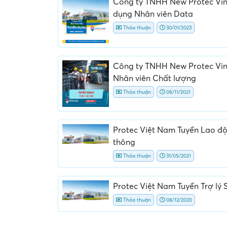
Công ty TNHH New Protec Vin
dụng Nhân viên Data
Thỏa thuận
30/01/2023
Công ty TNHH New Protec Vin
Nhân viên Chất lượng
Thỏa thuận
06/11/2021
Protec Việt Nam Tuyển Lao đ
thông
Thỏa thuận
31/05/2021
Protec Việt Nam Tuyển Trợ lý 
Thỏa thuận
08/12/2020