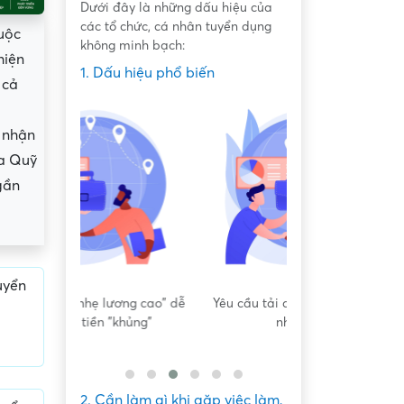
Dưới đây là những dấu hiệu của
các tổ chức, cá nhân tuyển dụng
uộc
không minh bạch:
hiện
1. Dấu hiệu phổ biến
 cả
 nhận
ủa Quỹ
gần
uyển
ơng cao" dễ
Yêu cầu tải app, nạp tiền, làm
Yêu cầu nộp phí 
khủng"
nhiệm vụ
giữ ch
2. Cần làm gì khi gặp việc làm,