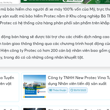
t mũ bảo hiểm cho người đi xe máy 100% vốn của Mỹ, trực th
áy sản xuất mũ bảo hiểm Protec nằm ở Khu công nghiệp Bá T
c. Protec có hệ thống cửa hàng phân phối sản phẩm trên khắp
 động bán hàng sẽ được tài trợ cho các chiến dịch nâng cao
n toàn giao thông thông qua các chương trình hoạt động c
. Hiện công ty Protec có hơn 200 cán bộ nhân viên bao gồm 
áy, trong đó có cả những công nhân khuyết tật.
a Tuyển
Công ty TNHH New Protec Vina T
t bình
Nội dung mô tả công việc sơ sài,
Hứa hẹn "việc nhẹ lư
ên vật
dụng Nhân viên tiến độ sản xuất
không đồng nhất với công việc
dàng lấy tiền "
Thỏa thuận
30/01/2023
thực tế