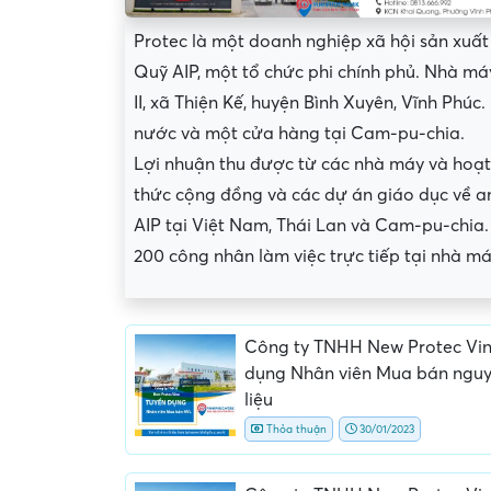
Protec là một doanh nghiệp xã hội sản xuấ
Quỹ AIP, một tổ chức phi chính phủ. Nhà m
II, xã Thiện Kế, huyện Bình Xuyên, Vĩnh Phú
nước và một cửa hàng tại Cam-pu-chia.
Lợi nhuận thu được từ các nhà máy và hoạt
thức cộng đồng và các dự án giáo dục về a
AIP tại Việt Nam, Thái Lan và Cam-pu-chia
200 công nhân làm việc trực tiếp tại nhà m
Công ty TNHH New Protec Vin
phí
Yêu cầu ký kết giấy tờ không rõ
Địa điểm phỏng vấn bấ
dụng Nhân viên Mua bán nguy
ràng hoặc nộp giấy tờ gốc
thường
liệu
Thỏa thuận
30/01/2023