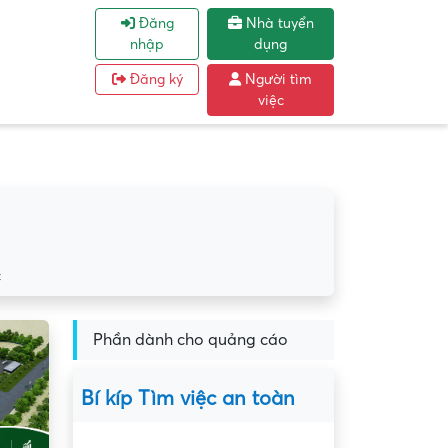
Đăng
Nhà tuyển
nhập
dụng
Đăng ký
Người tìm
việc
c
Phần dành cho quảng cáo
Bí kíp Tìm việc an toàn