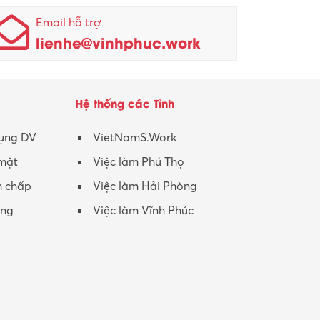
Nhân viên kinh doanh
KCN Sông Lô I
Email hỗ trợ
lienhe@vinhphuc.work
Nhân viên thu mua
KCN Tam Dương
Nông – Lâm nghiệp
Hệ thống các Tỉnh
Nhân viên CSKH
Phục vụ khác
dụng DV
VietNamS.Work
 mật
Việc làm Phú Thọ
Promotion Girl (PG)
h chấp
Việc làm Hải Phòng
Quản lý – Giám đốc
ộng
Việc làm Vĩnh Phúc
Quản lý chất lượng – QC
Quản lý sản xuất
Quản trị kinh doanh