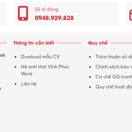
Số di động
0948.929.828
Thông tin cần biết
Quy chế
inh
Dowload mẫu CV
Thỏa thuận sử 
Hệ sinh thái Vĩnh Phúc
Chính sách bảo
Work
Cơ chế GQ tran
Liên hệ
Quy chế hoạt đ
g