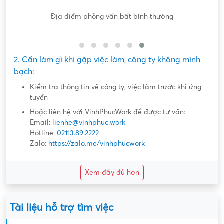
Nội dung mô tả công việc sơ sài, không đồng nhất với công
việc thực tế
2. Cần làm gì khi gặp việc làm, công ty không minh
bạch:
Kiểm tra thông tin về công ty, việc làm trước khi ứng
tuyển
Hoặc liên hệ với VinhPhucWork để được tư vấn:
Email:
lienhe@vinhphuc.work
Hotline:
02113.89.2222
Zalo:
https://zalo.me/vinhphucwork
Xem đầy đủ hơn
Tài liệu hỗ trợ tìm việc