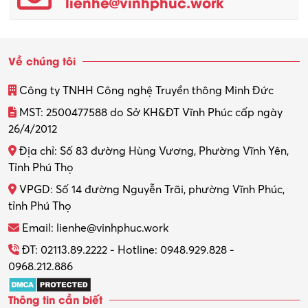
lienhe@vinhphuc.work
Quản trị kinh doanh
Sinh viên làm thêm
Về chúng tôi
Thiết kế
Công ty TNHH Công nghệ Truyền thông Minh Đức
Thiết kế đồ họa
MST: 2500477588 do Sở KH&ĐT Vĩnh Phúc cấp ngày
26/4/2012
Thiết kế nội thất
Địa chỉ: Số 83 đường Hùng Vương, Phường Vĩnh Yên,
Thợ máy – Ô tô – Xe máy
Tỉnh Phú Thọ
VPGD: Số 14 đường Nguyễn Trãi, phường Vĩnh Phúc,
Thực tập
tỉnh Phú Thọ
Thương mại điện tử
Email: lienhe@vinhphuc.work
Tổ chức sự kiện – Quà tặng
ĐT: 02113.89.2222 - Hotline: 0948.929.828 -
0968.212.886
Trợ lý
Thông tin cần biết