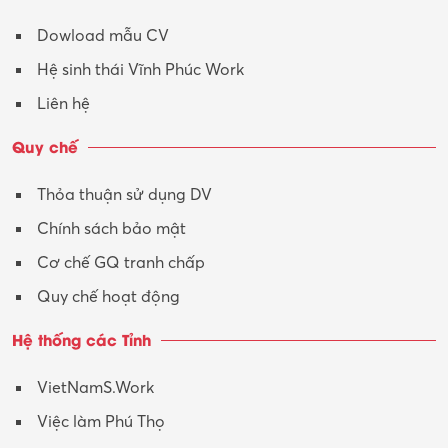
Tư vấn
Dowload mẫu CV
Tư vấn – Kiến trúc
Hệ sinh thái Vĩnh Phúc Work
Vận hành máy phay CNC
Liên hệ
Vận tải – Lái xe
Quy chế
Xây dựng
Thỏa thuận sử dụng DV
Xuất nhập khẩu
Chính sách bảo mật
Y tế-Dược
Cơ chế GQ tranh chấp
Quy chế hoạt động
Hệ thống các Tỉnh
VietNamS.Work
Việc làm Phú Thọ