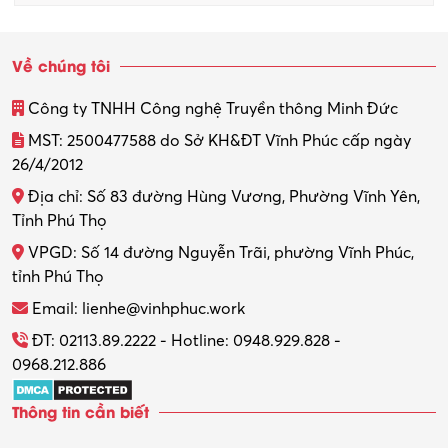
Sinh viên làm thêm
Về chúng tôi
Thiết kế
Công ty TNHH Công nghệ Truyền thông Minh Đức
Thiết kế đồ họa
MST: 2500477588 do Sở KH&ĐT Vĩnh Phúc cấp ngày
26/4/2012
Thiết kế nội thất
Địa chỉ: Số 83 đường Hùng Vương, Phường Vĩnh Yên,
Thợ máy – Ô tô – Xe máy
Tỉnh Phú Thọ
VPGD: Số 14 đường Nguyễn Trãi, phường Vĩnh Phúc,
Thực tập
tỉnh Phú Thọ
Thương mại điện tử
Email: lienhe@vinhphuc.work
Tổ chức sự kiện – Quà tặng
ĐT: 02113.89.2222 - Hotline: 0948.929.828 -
0968.212.886
Trợ lý
Thông tin cần biết
Tư vấn