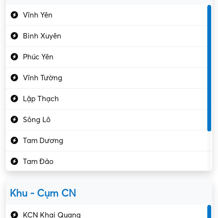
Du lịch – Nhà hàng
Vĩnh Yên
Điện tử – Điện lạnh
Bình Xuyên
Điều hóa
Phúc Yên
Giáo dục – Sư phạm
Vĩnh Tường
Hành chính – VP
Lập Thạch
Hóa chất
Sông Lô
Kế toán – Kiểm toán
Tam Dương
Kho vận – Thủ quỹ
Tam Đảo
Kiểm soát chất lượng
Yên Lạc
Kỹ sư cơ khí
Khu - Cụm CN
Gần Vĩnh Phúc
Kỹ sư điện
KCN Khai Quang