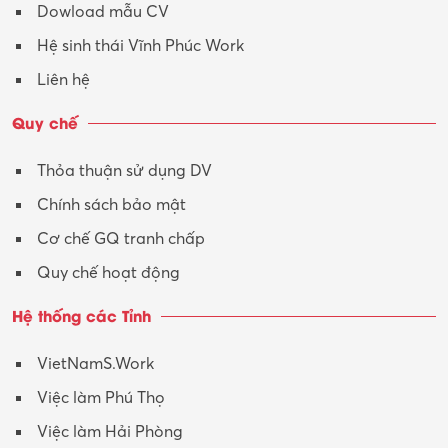
Dowload mẫu CV
Tư vấn – Kiến trúc
Hệ sinh thái Vĩnh Phúc Work
Vận hành máy phay CNC
Liên hệ
Vận tải – Lái xe
Quy chế
Xây dựng
Thỏa thuận sử dụng DV
Xuất nhập khẩu
Chính sách bảo mật
Y tế-Dược
Cơ chế GQ tranh chấp
Quy chế hoạt động
Hệ thống các Tỉnh
VietNamS.Work
Việc làm Phú Thọ
Việc làm Hải Phòng