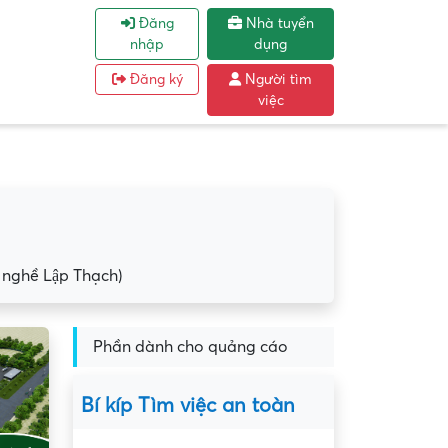
Đăng
Nhà tuyển
nhập
dụng
Đăng ký
Người tìm
việc
nghề Lập Thạch)
Phần dành cho quảng cáo
Bí kíp Tìm việc an toàn