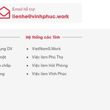
Nhân viên kinh doanh
KCN Sông Lô I
Email hỗ trợ
lienhe@vinhphuc.work
Nhân viên thu mua
KCN Tam Dương
Nông – Lâm nghiệp
Hệ thống các Tỉnh
Nhân viên CSKH
Phục vụ khác
dụng DV
VietNamS.Work
 mật
Việc làm Phú Thọ
Promotion Girl (PG)
h chấp
Việc làm Hải Phòng
Quản lý – Giám đốc
ộng
Việc làm Vĩnh Phúc
Quản lý chất lượng – QC
Quản lý sản xuất
Quản trị kinh doanh