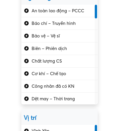
An toàn lao động – PCCC
Báo chí – Truyền hình
Bảo vệ – Vệ sĩ
Biên – Phiên dịch
Chất lượng CS
Cơ khí – Chế tạo
Công nhân đã có KN
Dệt may – Thời trang
Dịch vụ giải trí
Vị trí
Du lịch – Nhà hàng
Vĩnh Yên