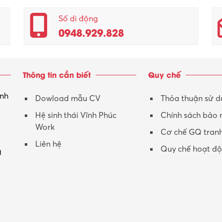
Số di động
0948.929.828
Thông tin cần biết
Quy chế
inh
Dowload mẫu CV
Thỏa thuận sử 
Hệ sinh thái Vĩnh Phúc
Chính sách bảo
Work
Cơ chế GQ tran
Liên hệ
Quy chế hoạt đ
g