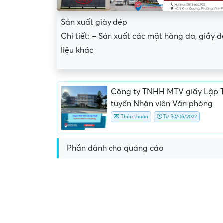
Sản xuất giày dép
Chi tiết: – Sản xuất các mặt hàng da, giầy d
liệu khác
Công ty TNHH MTV giầy Lập 
tuyển Nhân viên Văn phòng
Thỏa thuận
Từ 30/06/2022
Phần dành cho quảng cáo
Yêu cầu nộp phí phỏng v
giữ chỗ...