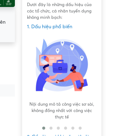
Dưới đây là những dấu hiệu của
các tổ chức, cá nhân tuyển dụng
không minh bạch:
yên
1. Dấu hiệu phổ biến
 bất bình
Nội dung mô tả công việc sơ sài,
Hứa hẹn "việc nh
không đồng nhất với công việc
dàng lấy ti
thực tế