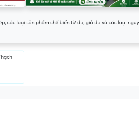
ép, các loại sản phẩm chế biến từ da, giả da và các loại ngu
Thạch
ấn, phí
Yêu cầu ký kết giấy tờ không rõ
Địa điểm phỏng vấn
ràng hoặc nộp giấy tờ gốc
thường