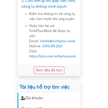
2. Cần làm gì khi gặp việc làm,
công ty không minh bạch:
Kiểm tra thông tin về công ty,
việc làm trước khi ứng tuyển
Hoặc liên hệ với
VinhPhucWork để được tư
vấn:
Email:
lienhe@vinhphuc.work
Hotline:
02113.89.2222
Zalo:
https://zalo.me/vinhphucwork
Xem đầy đủ hơn
Tài liệu hỗ trợ tìm việc
Tài khoản