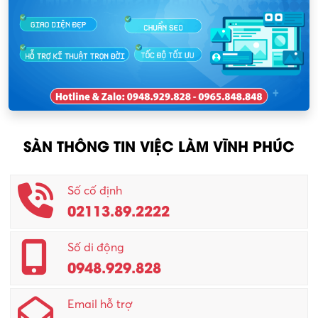
KCN Lập Thạch
Nhân sự
KCN Lập Thạch I
Nhân viên kinh doanh
KCN Sông Lô I
Nhân viên thu mua
KCN Tam Dương
Nông – Lâm nghiệp
SÀN THÔNG TIN VIỆC LÀM VĨNH PHÚC
Nhân viên CSKH
Phục vụ khác
Số cố định
02113.89.2222
Promotion Girl (PG)
Quản lý – Giám đốc
Số di động
0948.929.828
Quản lý chất lượng – QC
Email hỗ trợ
Quản lý sản xuất