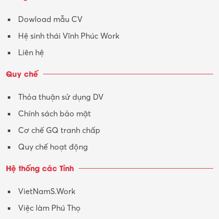
Tư vấn
Dowload mẫu CV
Tư vấn – Kiến trúc
Hệ sinh thái Vĩnh Phúc Work
Vận hành máy phay CNC
Liên hệ
Vận tải – Lái xe
Quy chế
Xây dựng
Thỏa thuận sử dụng DV
Xuất nhập khẩu
Chính sách bảo mật
Y tế-Dược
Cơ chế GQ tranh chấp
Quy chế hoạt động
Hệ thống các Tỉnh
VietNamS.Work
Việc làm Phú Thọ