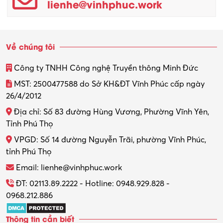
lienhe@vinhphuc.work
Quản trị kinh doanh
Sinh viên làm thêm
Về chúng tôi
Thiết kế
Công ty TNHH Công nghệ Truyền thông Minh Đức
Thiết kế đồ họa
MST: 2500477588 do Sở KH&ĐT Vĩnh Phúc cấp ngày
26/4/2012
Thiết kế nội thất
Địa chỉ: Số 83 đường Hùng Vương, Phường Vĩnh Yên,
Thợ máy – Ô tô – Xe máy
Tỉnh Phú Thọ
VPGD: Số 14 đường Nguyễn Trãi, phường Vĩnh Phúc,
Thực tập
tỉnh Phú Thọ
Thương mại điện tử
Email: lienhe@vinhphuc.work
Tổ chức sự kiện – Quà tặng
ĐT: 02113.89.2222 - Hotline: 0948.929.828 -
0968.212.886
Trợ lý
Thông tin cần biết