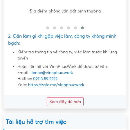
Nội dung mô tả công việc sơ sài, không đồng nhất với công
việc thực tế
2. Cần làm gì khi gặp việc làm, công ty không minh
bạch:
Kiểm tra thông tin về công ty, việc làm trước khi ứng
tuyển
Hoặc liên hệ với VinhPhucWork để được tư vấn:
Email:
lienhe@vinhphuc.work
Hotline:
02113.89.2222
Zalo:
https://zalo.me/vinhphucwork
Xem đầy đủ hơn
Tài liệu hỗ trợ tìm việc