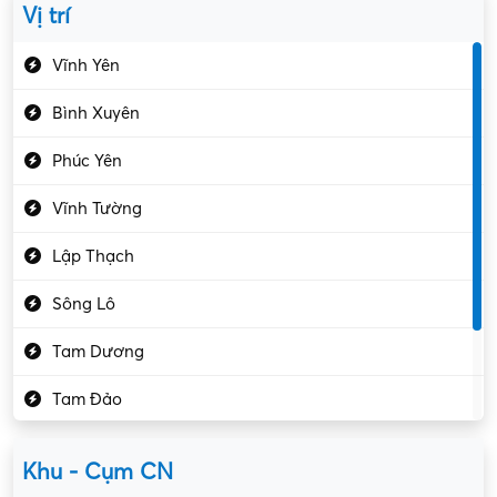
Vị trí
Du lịch – Nhà hàng
Vĩnh Yên
Điện tử – Điện lạnh
Bình Xuyên
Điều hóa
Phúc Yên
Giáo dục – Sư phạm
Vĩnh Tường
Hành chính – VP
Lập Thạch
Hóa chất
Sông Lô
Kế toán – Kiểm toán
Tam Dương
Kho vận – Thủ quỹ
Tam Đảo
Kiểm soát chất lượng
Yên Lạc
Kỹ sư cơ khí
Khu - Cụm CN
Gần Vĩnh Phúc