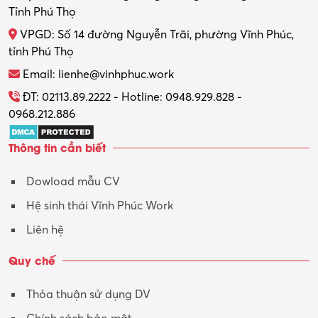
Thợ máy – Ô tô – Xe máy
Tỉnh Phú Thọ
VPGD: Số 14 đường Nguyễn Trãi, phường Vĩnh Phúc,
Thực tập
tỉnh Phú Thọ
Thương mại điện tử
Email: lienhe@vinhphuc.work
Tổ chức sự kiện – Quà tặng
ĐT: 02113.89.2222 - Hotline: 0948.929.828 -
0968.212.886
Trợ lý
Thông tin cần biết
Tư vấn
Dowload mẫu CV
Tư vấn – Kiến trúc
Hệ sinh thái Vĩnh Phúc Work
Vận hành máy phay CNC
Liên hệ
Vận tải – Lái xe
Quy chế
Xây dựng
Thỏa thuận sử dụng DV
Xuất nhập khẩu