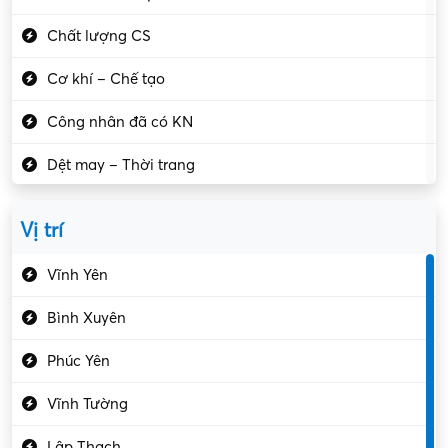
Chất lượng CS
Cơ khí – Chế tạo
Công nhân đã có KN
Dệt may – Thời trang
Dịch vụ giải trí
Vị trí
Du lịch – Nhà hàng
Vĩnh Yên
Điện tử – Điện lạnh
Bình Xuyên
Điều hóa
Phúc Yên
Giáo dục – Sư phạm
Vĩnh Tường
Hành chính – VP
Lập Thạch