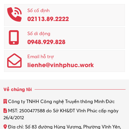
Phục vụ khác
Số cố định
02113.89.2222
Promotion Girl (PG)
Quản lý – Giám đốc
Số di động
0948.929.828
Quản lý chất lượng – QC
Email hỗ trợ
Quản lý sản xuất
lienhe@vinhphuc.work
Quản trị kinh doanh
Sinh viên làm thêm
Về chúng tôi
Thiết kế
Công ty TNHH Công nghệ Truyền thông Minh Đức
Thiết kế đồ họa
MST: 2500477588 do Sở KH&ĐT Vĩnh Phúc cấp ngày
26/4/2012
Thiết kế nội thất
Địa chỉ: Số 83 đường Hùng Vương, Phường Vĩnh Yên,