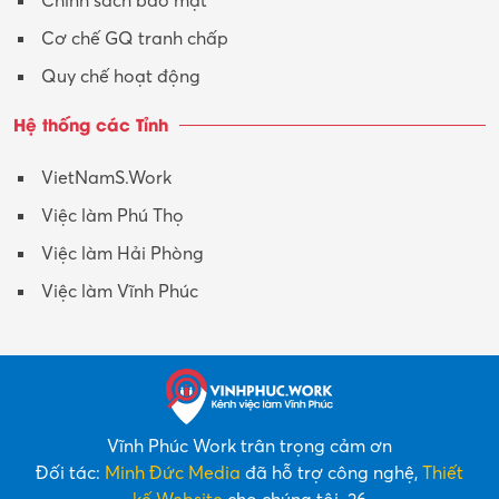
Chính sách bảo mật
Y tế-Dược
Cơ chế GQ tranh chấp
Quy chế hoạt động
Hệ thống các Tỉnh
VietNamS.Work
Việc làm Phú Thọ
Việc làm Hải Phòng
Việc làm Vĩnh Phúc
Vĩnh Phúc Work trân trọng cảm ơn
Đối tác:
Minh Đức Media
đã hỗ trợ công nghệ,
Thiết